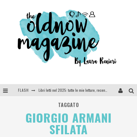
FLASH
Libri letti nel 2025: tutte le mie letture, recensioni e giudizi
Cosa vediamo questa sera? Te lo dico io: film e serie TV visti nel 2025
TAGGATO
GIORGIO ARMANI
SEE YOU AT 5 | Chanel
SFILATA
Anya Taylor-Joy, Jisoo e Willow Smith protagoniste della nuova campagna Dior Addict