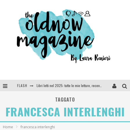
FLASH
Libri letti nel 2025: tutte le mie letture, recensioni e giudizi
Cosa vediamo questa sera? Te lo dico io: film e serie TV visti nel 2025
TAGGATO
FRANCESCA INTERLENGHI
SEE YOU AT 5 | Chanel
Anya Taylor-Joy, Jisoo e Willow Smith protagoniste della nuova campagna Dior Addict
Home
francesca interlenghi