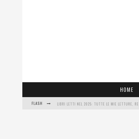
HOME
FLASH
LIBRI LETTI NEL 2025: TUTTE LE MIE LETTURE, RE
COSA VEDIAMO QUESTA SERA? TE LO DICO IO: FILM
SEE YOU AT 5 | CHANEL