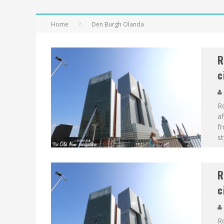
Home
Den Burgh Olanda
R
c
Ro
af
fr
st
R
c
Ro