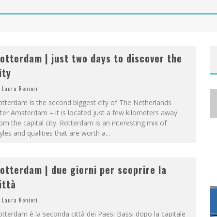
A
NYA TAYLOR-JOY, JISOO E WILLOW SMITH PROTAGONISTE DELLA NUOVA CAMPAGNA DIOR ADDICT
otterdam | just two days to discover the
ity
Laura Renieri
tterdam is the second biggest city of The Netherlands
ter Amsterdam – it is located just a few kilometers away
om the capital city. Rotterdam is an interesting mix of
yles and qualities that are worth a
...
otterdam | due giorni per scoprire la
ittà
Laura Renieri
tterdam è la seconda città dei Paesi Bassi dopo la capitale