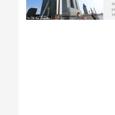
Am
pe
Me