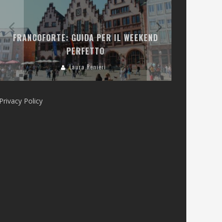
LA COLLINA
FRANCOFORTE: GUIDA PER IL WEEKEND
E RISTOR
PERFETTO
Laura Renieri
Privacy Policy