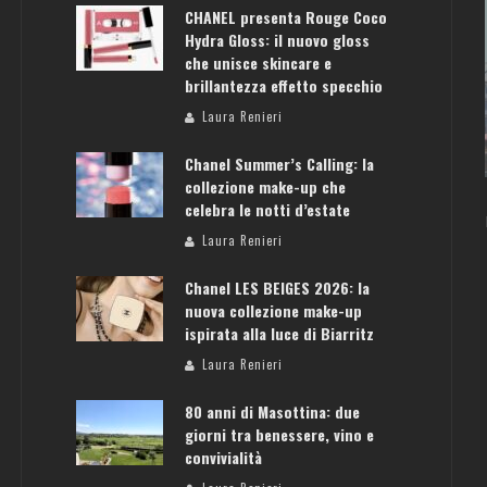
CHANEL presenta Rouge Coco
Hydra Gloss: il nuovo gloss
che unisce skincare e
brillantezza effetto specchio
ATENE: GUIDA PER IL WEEKEND PERFETTO
Laura Renieri
Laura Renieri
Chanel Summer’s Calling: la
collezione make-up che
celebra le notti d’estate
Laura Renieri
Chanel LES BEIGES 2026: la
nuova collezione make-up
ispirata alla luce di Biarritz
Laura Renieri
80 anni di Masottina: due
giorni tra benessere, vino e
convivialità