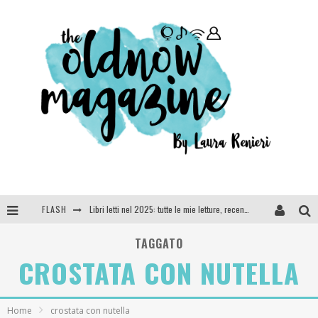
FLASH
Libri letti nel 2025: tutte le mie letture, recensioni e giudizi
Cosa vediamo questa sera? Te lo dico io: film e serie TV visti nel 2025
TAGGATO
CROSTATA CON NUTELLA
SEE YOU AT 5 | Chanel
Anya Taylor-Joy, Jisoo e Willow Smith protagoniste della nuova campagna Dior Addict
Home
crostata con nutella