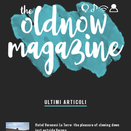
ULTIMI ARTICOLI
Hotel Veronesi La Torre: the pleasure of slowing down
just outside Verona