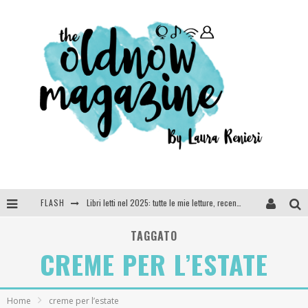
FLASH
Libri letti nel 2025: tutte le mie letture, recensioni e giudizi
Cosa vediamo questa sera? Te lo dico io: film e serie TV visti nel 2025
TAGGATO
CREME PER L’ESTATE
SEE YOU AT 5 | Chanel
Anya Taylor-Joy, Jisoo e Willow Smith protagoniste della nuova campagna Dior Addict
Home
creme per l’estate