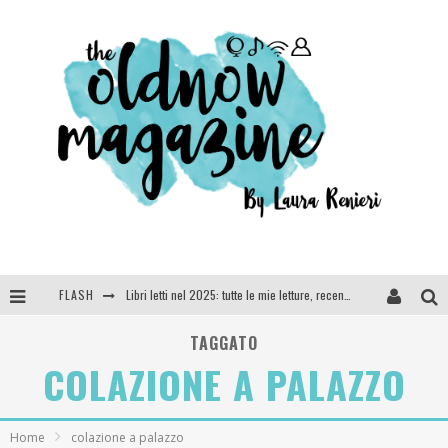
FLASH
Libri letti nel 2025: tutte le mie letture, recensioni e giudizi
Cosa vediamo questa sera? Te lo dico io: film e serie TV visti nel 2025
TAGGATO
COLAZIONE A PALAZZO
SEE YOU AT 5 | Chanel
Anya Taylor-Joy, Jisoo e Willow Smith protagoniste della nuova campagna Dior Addict
Home
colazione a palazzo