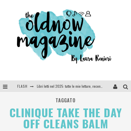
FLASH
Libri letti nel 2025: tutte le mie letture, recensioni e giudizi
Cosa vediamo questa sera? Te lo dico io: film e serie TV visti nel 2025
TAGGATO
CLINIQUE TAKE THE DAY
SEE YOU AT 5 | Chanel
OFF CLEANS BALM
Anya Taylor-Joy, Jisoo e Willow Smith protagoniste della nuova campagna Dior Addict