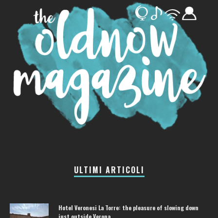
ULTIMI ARTICOLI
Hotel Veronesi La Torre: the pleasure of slowing down
just outside Verona