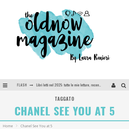
FLASH
Libri letti nel 2025: tutte le mie letture, recensioni e giudizi
Cosa vediamo questa sera? Te lo dico io: film e serie TV visti nel 2025
TAGGATO
CHANEL SEE YOU AT 5
SEE YOU AT 5 | Chanel
Anya Taylor-Joy, Jisoo e Willow Smith protagoniste della nuova campagna Dior Addict
Home
Chanel See You at 5