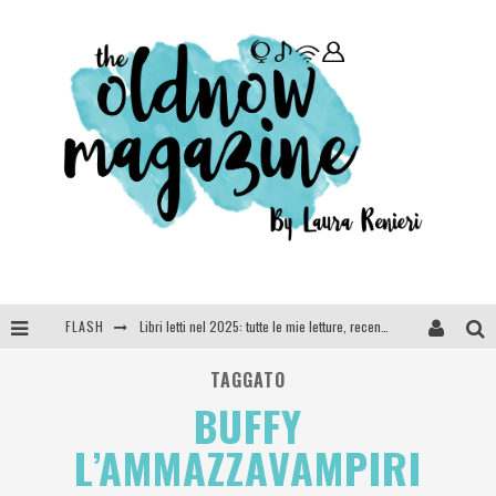
FLASH
Libri letti nel 2025: tutte le mie letture, recensioni e giudizi
Cosa vediamo questa sera? Te lo dico io: film e serie TV visti nel 2025
TAGGATO
BUFFY
SEE YOU AT 5 | Chanel
L’AMMAZZAVAMPIRI
Anya Taylor-Joy, Jisoo e Willow Smith protagoniste della nuova campagna Dior Addict