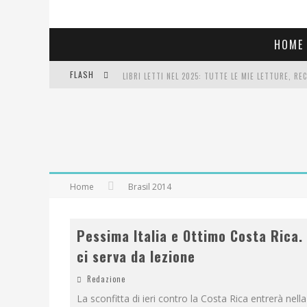
HOME
FLASH
LIBRI LETTI NEL 2025: TUTTE LE MIE LETTURE, RE
COSA VEDIAMO QUESTA SERA? TE LO DICO IO: FILM 
SEE YOU AT 5 | CHANEL
Home
Brasil 2014
Pessima Italia e Ottimo Costa Rica. 
ci serva da lezione
Redazione
La sconfitta di ieri contro la Costa Rica entrerà nella