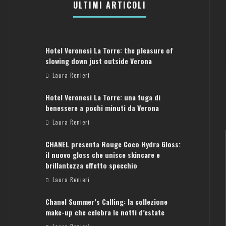
ULTIMI ARTICOLI
Hotel Veronesi La Torre: the pleasure of
slowing down just outside Verona
Laura Renieri
Hotel Veronesi La Torre: una fuga di
benessere a pochi minuti da Verona
Laura Renieri
CHANEL presenta Rouge Coco Hydra Gloss:
il nuovo gloss che unisce skincare e
brillantezza effetto specchio
Laura Renieri
Chanel Summer’s Calling: la collezione
ATENE: GUIDA PER IL WEEKEND PERFETTO
make-up che celebra le notti d’estate
Laura Renieri