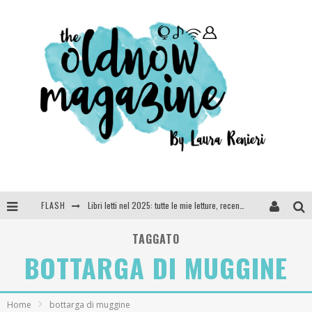
FLASH
Libri letti nel 2025: tutte le mie letture, recensioni e giudizi
Cosa vediamo questa sera? Te lo dico io: film e serie TV visti nel 2025
TAGGATO
BOTTARGA DI MUGGINE
SEE YOU AT 5 | Chanel
Anya Taylor-Joy, Jisoo e Willow Smith protagoniste della nuova campagna Dior Addict
Home
bottarga di muggine