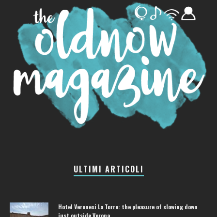
ULTIMI ARTICOLI
Hotel Veronesi La Torre: the pleasure of slowing down
just outside Verona