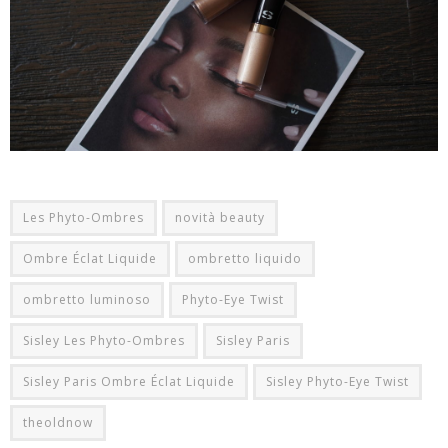
Les Phyto-Ombres
novità beauty
Ombre Éclat Liquide
ombretto liquido
ombretto luminoso
Phyto-Eye Twist
Sisley Les Phyto-Ombres
Sisley Paris
Sisley Paris Ombre Éclat Liquide
Sisley Phyto-Eye Twist
theoldnow