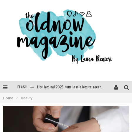
Libri letti nel 2025: tutte le mie letture, recensioni e giudizi
FLASH
Cosa vediamo questa sera? Te lo dico io: film e serie TV visti nel 2025
Home
Beauty
SEE YOU AT 5 | Chanel
Anya Taylor-Joy, Jisoo e Willow Smith protagoniste della nuova campagna Dior Addict