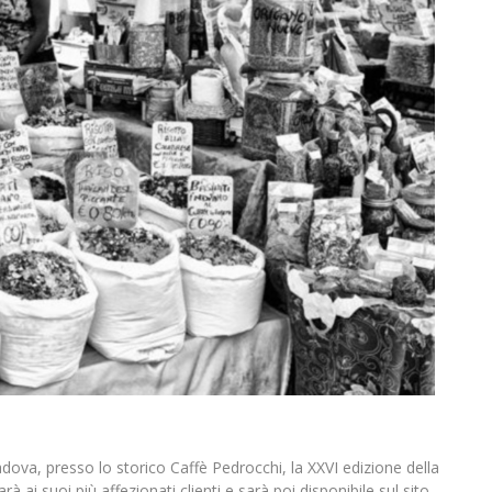
ova, presso lo storico Caffè Pedrocchi, la XXVI edizione della
ai suoi più affezionati clienti e sarà poi disponibile sul sito