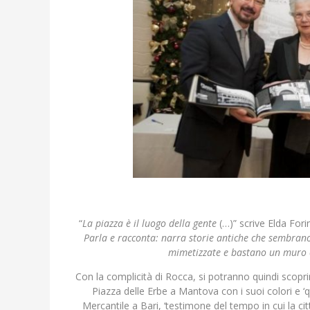
“
La piazza è il luogo della gente
(…)” scrive Elda Fori
Parla e racconta: narra storie antiche che sembran
mimetizzate e bastano un muro o
Con la complicità di Rocca, si potranno quindi scoprire 
Piazza delle Erbe a Mantova con i suoi colori e 
Mercantile a Bari, ‘testimone del tempo in cui la cit