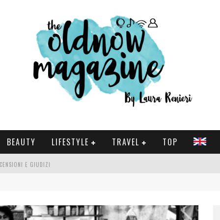
BEAUTY
LIFESTYLE
TRAVEL
TOP
CENSIONI E GIUDIZI
 E SERIE TV VISTI NEL 2025