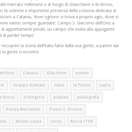
del mercato millenario e di ‘luogo di chiacchiere e di ritrovo,
on ‘la solenne e imponente presenza della colonna dedicata al
esicoro a Catania, ‘dove ognuno si trova a proprio agio, dove si
onne vanno sempre guardate’; Campo S. Giacomo dell’Orio a
 e di appuntamenti privati, un campo che invita alla appagante
tà di perder tempo’
oprire la storia dell’Italia fatta dalla sua gente, a partire dai
i la gente si incontra
ll’Orio
Catania
Elda Forin
evento
fie
Gruppo Damiani
Italia
la Piazza
Laura
a Rocca
orologeria
padova
paleografa
Piazza Mercantile
Piazza S. Oronzo
ione
Renieri Laura
rocca
Rocca 1794