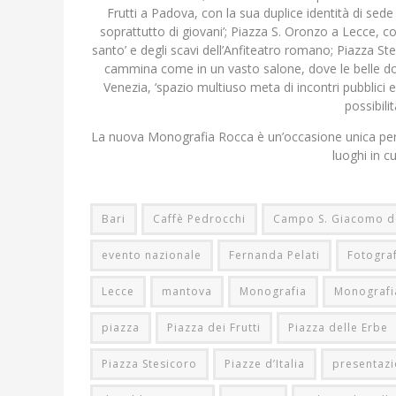
Frutti a Padova, con la sua duplice identità di sede 
soprattutto di giovani’; Piazza S. Oronzo a Lecce, c
santo’ e degli scavi dell’Anfiteatro romano; Piazza St
cammina come in un vasto salone, dove le belle d
Venezia, ‘spazio multiuso meta di incontri pubblici
possibili
La nuova Monografia Rocca è un’occasione unica per risc
luoghi in cu
Bari
Caffè Pedrocchi
Campo S. Giacomo de
evento nazionale
Fernanda Pelati
Fotogra
Lecce
mantova
Monografia
Monografi
piazza
Piazza dei Frutti
Piazza delle Erbe
Piazza Stesicoro
Piazze d’Italia
presentaz