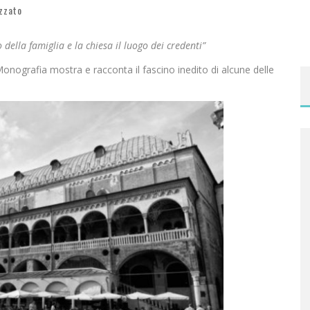
zzato
 della famiglia e la chiesa il luogo dei credenti”
a Monografia mostra e racconta il fascino inedito di alcune delle