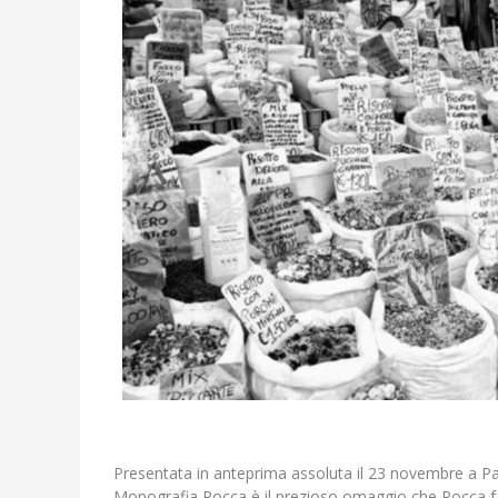
Presentata in anteprima assoluta il 23 novembre a Pad
Monografia Rocca è il prezioso omaggio che Rocca farà 