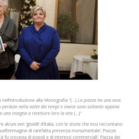
n nell’introduzione alla Monografia “(…)
La piazza ha una voce.
o perdute nella notte dei tempi e invece sono soltanto appena
 una insegna a restituire loro la vita
(…)”
alcuni veri ‘gioielli’ d’Italia, con le storie che essi raccontano:
‘quell’immagine di rarefatta presenza monumentale’; Piazza
tà fu crocevia di popoli e di interessi commerciali’; Piazza dei