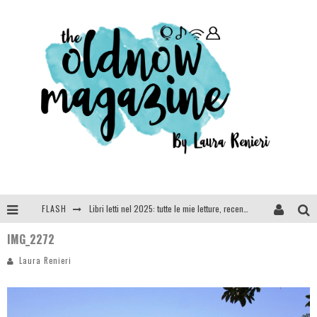
FLASH
Libri letti nel 2025: tutte le mie letture, recensioni e giudizi
IMG_2272
Cosa vediamo questa sera? Te lo dico io: film e serie TV visti nel 2025
Laura Renieri
SEE YOU AT 5 | Chanel
Anya Taylor-Joy, Jisoo e Willow Smith protagoniste della nuova campagna Dior Addict