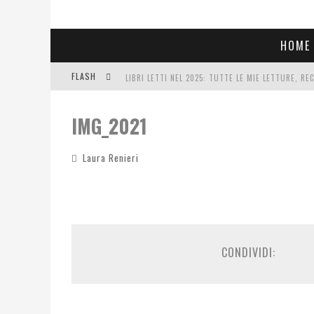
HOME
FLASH
LIBRI LETTI NEL 2025: TUTTE LE MIE LETTURE, RE
COSA VEDIAMO QUESTA SERA? TE LO DICO IO: FILM 
IMG_2021
SEE YOU AT 5 | CHANEL
Laura Renieri
CONDIVIDI: