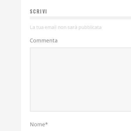
SCRIVI
La tua email non sarà pubblicata
Commenta
Nome
*