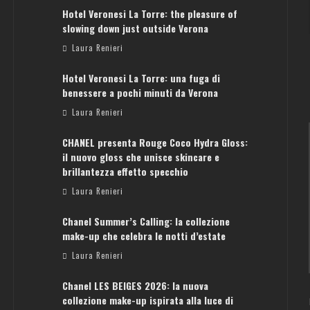
Hotel Veronesi La Torre: the pleasure of
slowing down just outside Verona
Laura Renieri
Hotel Veronesi La Torre: una fuga di
benessere a pochi minuti da Verona
Laura Renieri
CHANEL presenta Rouge Coco Hydra Gloss:
il nuovo gloss che unisce skincare e
brillantezza effetto specchio
Laura Renieri
Chanel Summer’s Calling: la collezione
ATENE: GUIDA PER IL WEEKEND PERFETTO
make-up che celebra le notti d’estate
Laura Renieri
Laura Renieri
Chanel LES BEIGES 2026: la nuova
collezione make-up ispirata alla luce di