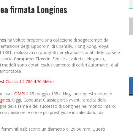
nea firmata Longines
nes
ha voluto proporre una collezione di segnatempo da
esentazione degli ippodromi di Chantilly, Hong Kong, Royal
l 1881, realizzava i cronografi per gli appassionati delle corse e
o lancia
Conquest Classic
. Fedele ai valori di eleganza,
i modelli sono dotati esclusivamente di calibri automatici, è al
amontabile
presso l’
OMPI
il 25 maggio 1954. Negli anni questo nome è
gines
. Oggi, Conquest Classic porta avanti l’eredità delle
origine della fama e del successo di Longines nel mondo intero.
on passione le corse più prestigiose in calendario, da
lli femminili esibiscono un diametro di 29,50 mm. Questi