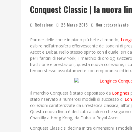
SEE YOU AT 5 | CHANEL
Conquest Classic | la nuova li
Redazione
26 Marzo 2013
Non categorizzato
Partner delle corse in piano più belle al mondo,
Longi
esibire nell’atmosfera effervescente dei tondini di pr
Ascot e Dubai. Nello stesso spirito con il quale, sin da
per i fantini di New York, il marchio di orologi svizzer
tradizione e prestazioni, questa nuova collezione, i cu
tempo stesso assolutamente contemporanea ed intr
Il marchio Conquest è stato depositato da
Longines
stato riservato a numerosi modelli di successo di
Lon
collezioni caratterizzate da un’estetica classica, all’
Questa nuova linea è dedicata a coloro che seguono c
Chantilly a Hong Kong, da Dubai a Royal Ascot
Conquest Classic si declina in tre dimensioni. I mode