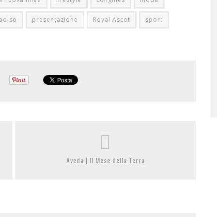
polso
presentazione
Royal Ascot
sport
Aveda | Il Mese della Terra