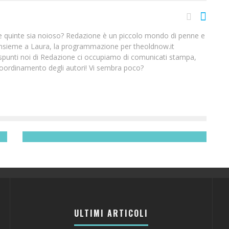
 le quinte sia noioso? Redazione è un piccolo mondo di penne e
insieme a Laura, la programmazione per theoldnow.it
i spunti noi di Redazione ci occupiamo di comunicati stampa,
oordinamento degli autori! Vi sembra poco?
CROSS TRAINING? ROXY #RUNSUPYOGA ROCKS!
Redazione
ULTIMI ARTICOLI