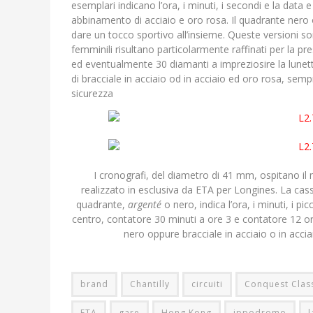
esemplari indicano l’ora, i minuti, i secondi e la data 
abbinamento di acciaio e oro rosa. Il quadrante nero
dare un tocco sportivo all’insieme. Queste versioni so
femminili risultano particolarmente raffinati per la p
ed eventualmente 30 diamanti a impreziosire la lunetta
di bracciale in acciaio od in acciaio ed oro rosa, semp
sicurezza
I cronografi, del diametro di 41 mm, ospitano i
realizzato in esclusiva da ETA per Longines. La cassa
quadrante,
argenté
o nero, indica l’ora, i minuti, i pi
centro, contatore 30 minuti a ore 3 e contatore 12 ore
nero oppure bracciale in acciaio o in acci
brand
Chantilly
circuiti
Conquest Clas
ETA
gare
Hong Kong
ippodromo
l