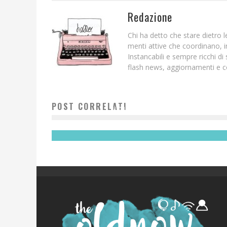
Redazione
Chi ha detto che stare dietro
menti attive che coordinano, 
Instancabili e sempre ricchi d
flash news, aggiornamenti e c
DI QUANDO SONO DIVENTATA MAMMA E HO AZZERATO
POST CORRELATI
IL TIMER DELLA VITA
Laura Renieri