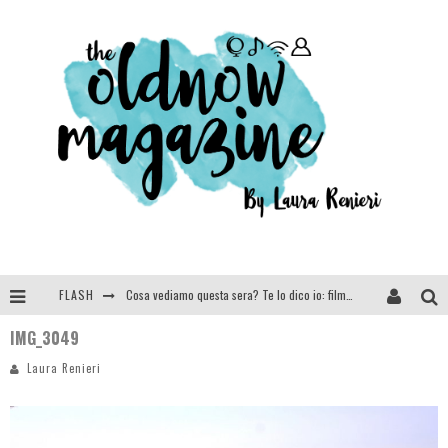
FLASH
Cosa vediamo questa sera? Te lo dico io: film e serie TV visti nel 2025
IMG_3049
SEE YOU AT 5 | Chanel
Laura Renieri
Anya Taylor-Joy, Jisoo e Willow Smith protagoniste della nuova campagna Dior Addict
Libri letti nel 2025: tutte le mie letture, recensioni e giudizi