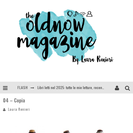
FLASH
Libri letti nel 2025: tutte le mie letture, recensioni e giudizi
04 – Copia
Cosa vediamo questa sera? Te lo dico io: film e serie TV visti nel 2025
Laura Renieri
SEE YOU AT 5 | Chanel
Anya Taylor-Joy, Jisoo e Willow Smith protagoniste della nuova campagna Dior Addict