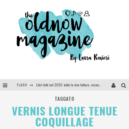
FLASH
Libri letti nel 2025: tutte le mie letture, recensioni e giudizi
Cosa vediamo questa sera? Te lo dico io: film e serie TV visti nel 2025
TAGGATO
VERNIS LONGUE TENUE
SEE YOU AT 5 | Chanel
COQUILLAGE
Anya Taylor-Joy, Jisoo e Willow Smith protagoniste della nuova campagna Dior Addict