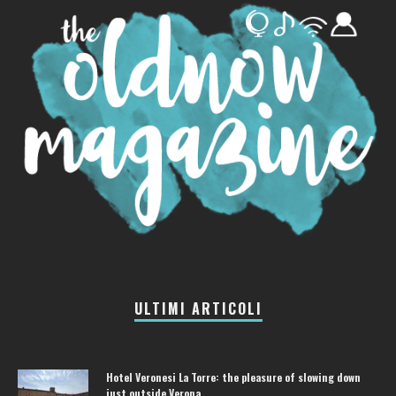
ULTIMI ARTICOLI
Hotel Veronesi La Torre: the pleasure of slowing down
just outside Verona