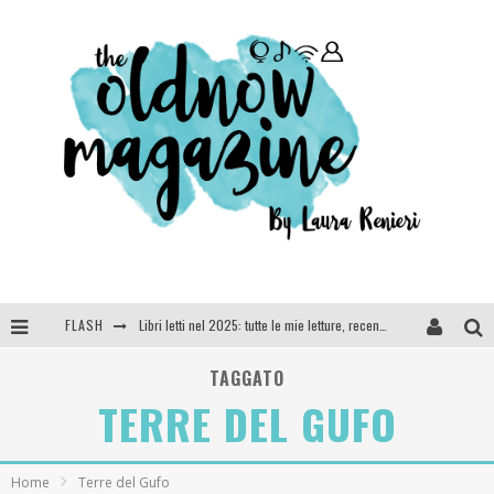
FLASH
Libri letti nel 2025: tutte le mie letture, recensioni e giudizi
Cosa vediamo questa sera? Te lo dico io: film e serie TV visti nel 2025
TAGGATO
TERRE DEL GUFO
SEE YOU AT 5 | Chanel
Anya Taylor-Joy, Jisoo e Willow Smith protagoniste della nuova campagna Dior Addict
Home
Terre del Gufo