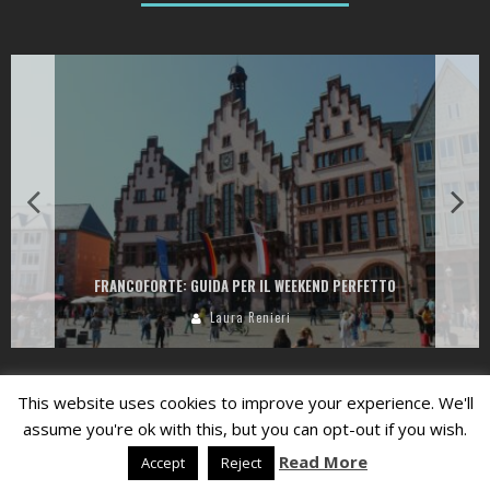
FRANCOFORTE: GUIDA PER IL WEEKEND PERFETTO
Laura Renieri
Privacy Policy
This website uses cookies to improve your experience. We'll
assume you're ok with this, but you can opt-out if you wish.
Read More
Credits:
Laura Renieri | Il Digital
Accept
Reject