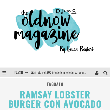
FLASH
Libri letti nel 2025: tutte le mie letture, recensioni e giudizi
Cosa vediamo questa sera? Te lo dico io: film e serie TV visti nel 2025
TAGGATO
RAMSAY LOBSTER
SEE YOU AT 5 | Chanel
BURGER CON AVOCADO
Anya Taylor-Joy, Jisoo e Willow Smith protagoniste della nuova campagna Dior Addict