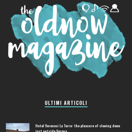
ULTIMI ARTICOLI
Hotel Veronesi La Torre: the pleasure of slowing down
just outside Verona