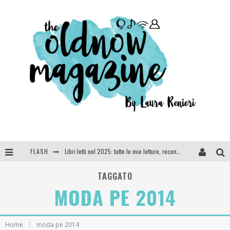
FLASH
Libri letti nel 2025: tutte le mie letture, recensioni e giudizi
Cosa vediamo questa sera? Te lo dico io: film e serie TV visti nel 2025
TAGGATO
MODA PE 2014
SEE YOU AT 5 | Chanel
Anya Taylor-Joy, Jisoo e Willow Smith protagoniste della nuova campagna Dior Addict
Home
moda pe 2014