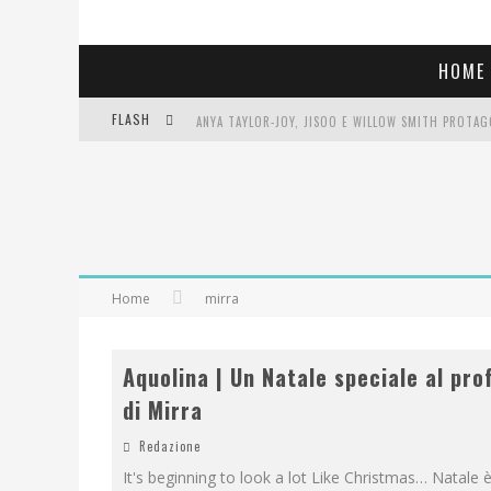
HOME
FLASH
LIBRI LETTI NEL 2025: TUTTE LE MIE LETTURE, RE
COSA VEDIAMO QUESTA SERA? TE LO DICO IO: FILM 
SEE YOU AT 5 | CHANEL
Home
mirra
Aquolina | Un Natale speciale al pr
di Mirra
Redazione
It's beginning to look a lot Like Christmas… Natale è 