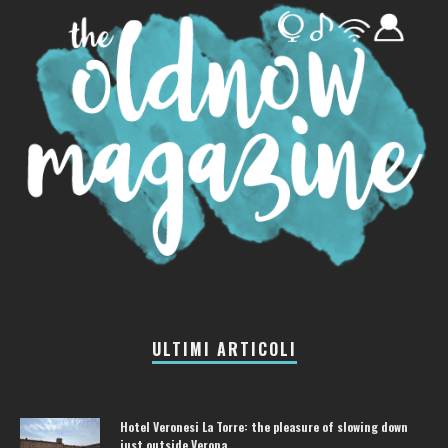
ULTIMI ARTICOLI
Hotel Veronesi La Torre: the pleasure of slowing down
just outside Verona