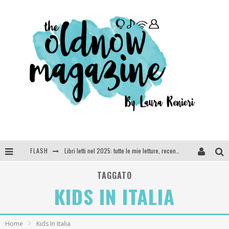
FLASH
Libri letti nel 2025: tutte le mie letture, recensioni e giudizi
Cosa vediamo questa sera? Te lo dico io: film e serie TV visti nel 2025
TAGGATO
KIDS IN ITALIA
SEE YOU AT 5 | Chanel
Anya Taylor-Joy, Jisoo e Willow Smith protagoniste della nuova campagna Dior Addict
Home
Kids In Italia