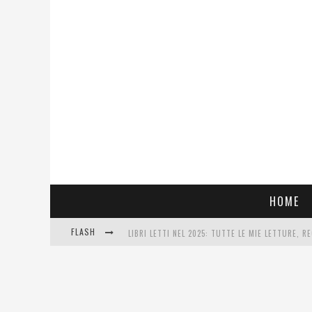
HOME
FLASH
LIBRI LETTI NEL 2025: TUTTE LE MIE LETTURE, RE
COSA VEDIAMO QUESTA SERA? TE LO DICO IO: FILM
SEE YOU AT 5 | CHANEL