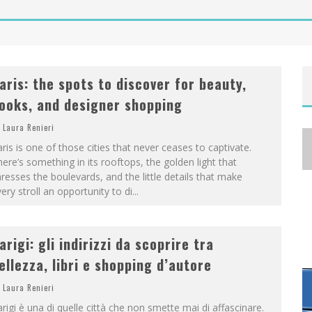
A
NYA TAYLOR-JOY, JISOO E WILLOW SMITH PROTAGONISTE DELLA NUOVA CAMPAGNA DIOR ADDICT
aris: the spots to discover for beauty,
ooks, and designer shopping
Laura Renieri
ris is one of those cities that never ceases to captivate.
ere’s something in its rooftops, the golden light that
resses the boulevards, and the little details that make
ery stroll an opportunity to di
...
arigi: gli indirizzi da scoprire tra
ellezza, libri e shopping d’autore
Laura Renieri
rigi è una di quelle città che non smette mai di affascinare.