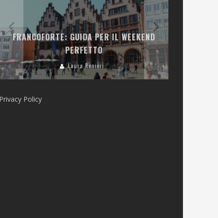
LA COLLINA
FRANCOFORTE: GUIDA PER IL WEEKEND
E RISTOR
PERFETTO
Laura Renieri
Privacy Policy