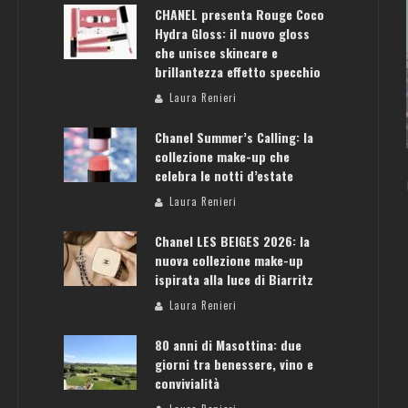
CHANEL presenta Rouge Coco
Hydra Gloss: il nuovo gloss
che unisce skincare e
brillantezza effetto specchio
ATENE: GUIDA PER IL WEEKEND PERFETTO
Laura Renieri
Laura Renieri
Chanel Summer’s Calling: la
collezione make-up che
celebra le notti d’estate
Laura Renieri
Chanel LES BEIGES 2026: la
nuova collezione make-up
ispirata alla luce di Biarritz
Laura Renieri
80 anni di Masottina: due
giorni tra benessere, vino e
convivialità