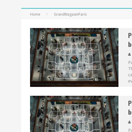
Home
GrandMagasinParis
P
b
Pa
Th
ca
ev
P
b
Pa