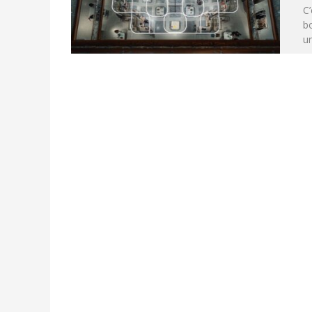
C’
bo
u