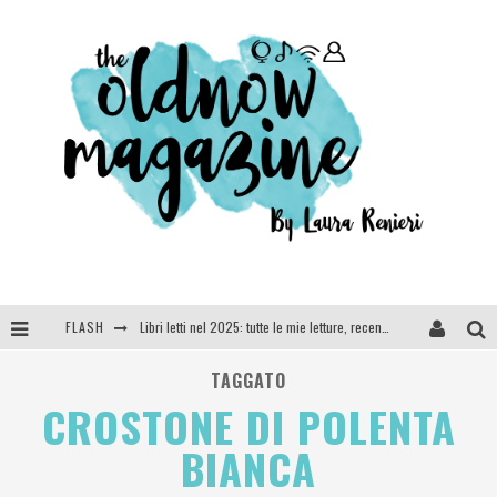
Libri letti nel 2025: tutte le mie letture, recensioni e giudizi
FLASH
Cosa vediamo questa sera? Te lo dico io: film e serie TV visti nel 2025
TAGGATO
SEE YOU AT 5 | Chanel
CROSTONE DI POLENTA
Anya Taylor-Joy, Jisoo e Willow Smith protagoniste della nuova campagna Dior Addict
BIANCA