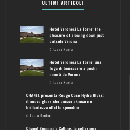
ULTIMI ARTICOLI
Hotel Veronesi La Torre: the
pleasure of slowing down just
outside Verona
Laura Renieri
Hotel Veronesi La Torre: una
fuga di benessere a pochi
minuti da Verona
Laura Renieri
CHANEL presenta Rouge Coco Hydra Gloss:
il nuovo gloss che unisce skincare e
brillantezza effetto specchio
Laura Renieri
ATENE: GUIDA PER IL WEEKEND PERFETTO
Chanel Summer’s Calling: la collezione
Laura Renieri