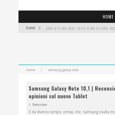
HOME
FLASH
LIBRI LETTI NEL 2025: TUTTE LE MIE LETTURE, RE
COSA VEDIAMO QUESTA SERA? TE LO DICO IO: FILM 
SEE YOU AT 5 | CHANEL
Home
samsung galaxy note
Samsung Galaxy Note 10,1 | Recensi
opinioni sul nuovo Tablet
Redazione
È da diverso tempo, ormai, che Samsung risulta mo