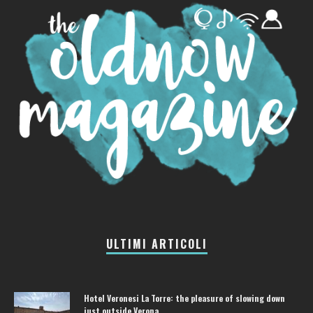
ULTIMI ARTICOLI
Hotel Veronesi La Torre: the pleasure of slowing down
just outside Verona