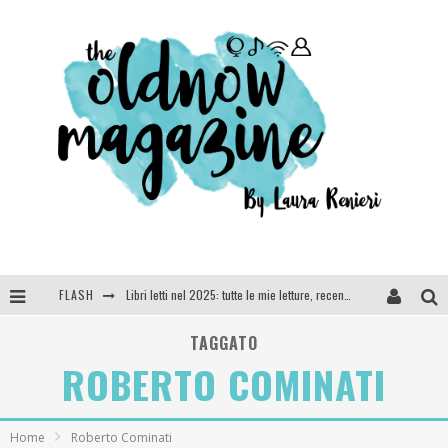
FLASH
Libri letti nel 2025: tutte le mie letture, recensioni e giudizi
Cosa vediamo questa sera? Te lo dico io: film e serie TV visti nel 2025
TAGGATO
ROBERTO COMINATI
SEE YOU AT 5 | Chanel
Anya Taylor-Joy, Jisoo e Willow Smith protagoniste della nuova campagna Dior Addict
Home
Roberto Cominati