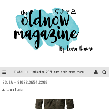
FLASH
Libri letti nel 2025: tutte le mie letture, recensioni e giudizi
23. LA – 91022.3654.2208
Cosa vediamo questa sera? Te lo dico io: film e serie TV visti nel 2025
Laura Renieri
SEE YOU AT 5 | Chanel
Anya Taylor-Joy, Jisoo e Willow Smith protagoniste della nuova campagna Dior Addict